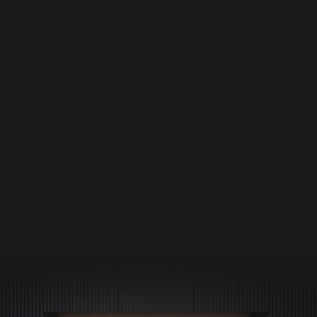
Küchenunikaten. Unser Ziel ist es, die Schönheit 
gewachsener Natur in Ihren Lebensraum zu 
integrieren, die Tiefe von Farben erlebbar zu machen 
und neue technische Innovationen einzusetzen. Dabei 
verbinden wir Ihre Wünsche mit unserer Leidenschaft 
für hochwertige, naturnahe Materialien und zeitlose 
Designs.
PROJEKTE ERLEBEN